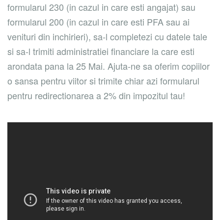
formularul 230 (in cazul in care esti angajat) sau
formularul 200 (in cazul in care esti PFA sau ai
venituri din inchirieri), sa-l completezi cu datele tale
si sa-l trimiti administratiei financiare la care esti
arondata pana la 25 Mai. Ajuta-ne sa oferim copiilor
o sansa pentru viitor si trimite chiar azi formularul
pentru redirectionarea a 2% din impozitul tau!